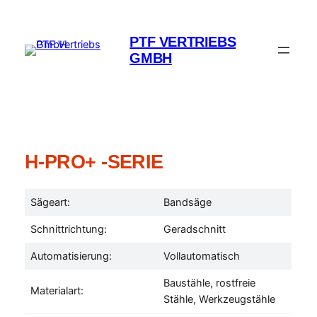
Zum
Inhalt
PTF VERTRIEBS
springen
GMBH
H-PRO+ -SERIE
Sägeart:
Bandsäge
Schnittrichtung:
Geradschnitt
Automatisierung:
Vollautomatisch
Baustähle, rostfreie
Materialart:
Stähle, Werkzeugstähle